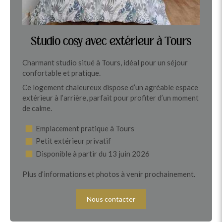
Studio cosy avec extérieur à Tours
Charmant studio situé à Tours, idéal pour un séjour
confortable et pratique.
Ce logement chaleureux dispose d’un agréable espace
extérieur à l’arrière, parfait pour profiter d’un moment
de calme.
Emplacement pratique à Tours
Petit extérieur privatif
Disponible à partir du 13 juin 2026
Plus d’informations et photos à venir prochainement.
Nous contacter