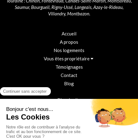
Touraine : Chinon, Fontevraud, Candes-Saint-Martin, Montsoreau,
Saumur, Bourgueil, Rigny-Ussé, Langeais, Azay-le-Rideau,
Villandry, Montbazon.
Accueil
A propos
Nos logements
Vous êtes propriétaire
Témoignages
Contact
Blog
Plan du site
Mentions légales
Politique de confidentialité
Conditions Générales d'Utilisation