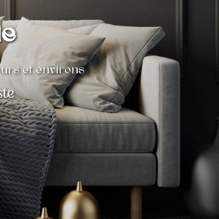
ie
ours et environs
ste