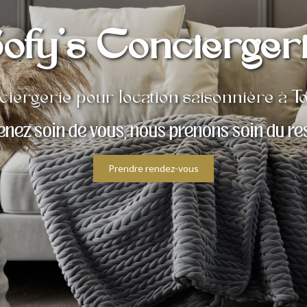
ofy's Concierger
iergerie pour location saisonnière à T
enez soin de vous, nous prenons soin du re
Prendre rendez-vous