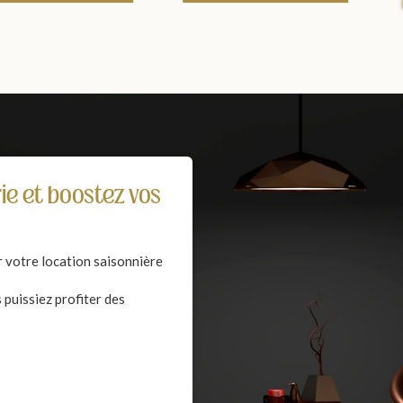
ie et boostez vos
r votre location saisonnière
puissiez profiter des